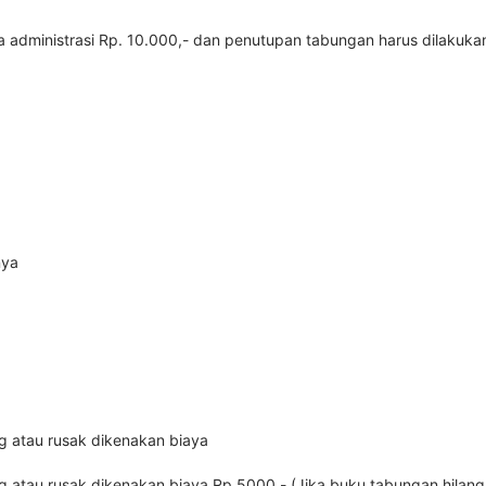
 administrasi Rp. 10.000,- dan penutupan tabungan harus dilakukan
nya
g atau rusak dikenakan biaya
 atau rusak dikenakan biaya Rp.5000,- (Jika buku tabungan hilang h