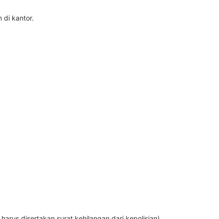
 di kantor.
arus disertakan surat kehilangan dari kepolisian)